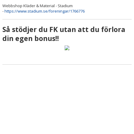
NYHETSARKIV
Webbshop Kläder & Material - Stadium
-
https://www.stadium.se/foreningar/1766776
SAMARBETE & SPONSRING
Så stödjer du FK utan att du förlora
MEDLEMSINFO
din egen bonus!!
FK BROMMA-HÄFTET 2026
HYR TILL DIN FEST
STADIUM
FK PROFILPRODUKTER
IDEELL FÖRENING
VARINGR
KLUBBHUSET