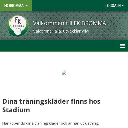
FK BROMMA
LOGGA IN
Välkommen till FK BROMMA
Välkomnar alla, utvecklar alla!
START
OM KLUBBEN
MATCHER
KALENDER
Dina träningskläder finns hos
Stadium
CAFÉ & GRILL
MATERIAL
Här köper du dina träningskläder och annan utrustning.