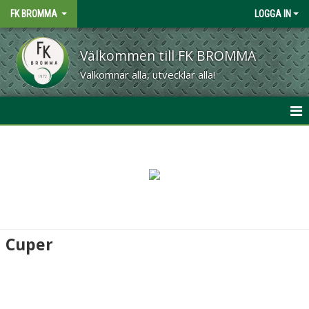
FK BROMMA
LOGGA IN
Välkommen till FK BROMMA
Välkomnar alla, utvecklar alla!
START
OM KLUBBEN
MATCHER
KALENDER
Cuper
CAFÉ & GRILL
MATERIAL