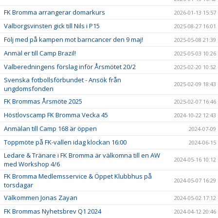
FK Bromma arrangerar domarkurs
2026-01-13 15:57
Valborgsvinsten gick till Nils i P15
2025-08-27 16:01
Följ med på kampen mot barncancer den 9 maj!
2025-05-08 21:39
Anmäl er till Camp Brazil!
2025-05-03 10:26
Valberedningens förslag inför Årsmötet 20/2
2025-02-20 10:52
Svenska fotbollsförbundet - Ansök från
2025-02-09 18:43
ungdomsfonden
FK Brommas Årsmöte 2025
2025-02-07 16:46
Höstlovscamp FK Bromma Vecka 45
2024-10-22 12:43
Anmälan till Camp 168 är öppen
2024-07-09
Toppmöte på FK-vallen idag klockan 16:00
2024-06-15
Ledare & Tränare i FK Bromma är välkomna till en AW
2024-05-16 10:12
med Workshop 4/6
FK Bromma Medlemsservice & Öppet Klubbhus på
2024-05-07 16:29
torsdagar
Välkommen Jonas Zayan
2024-05-02 17:12
FK Brommas Nyhetsbrev Q1 2024
2024-04-12 20:46