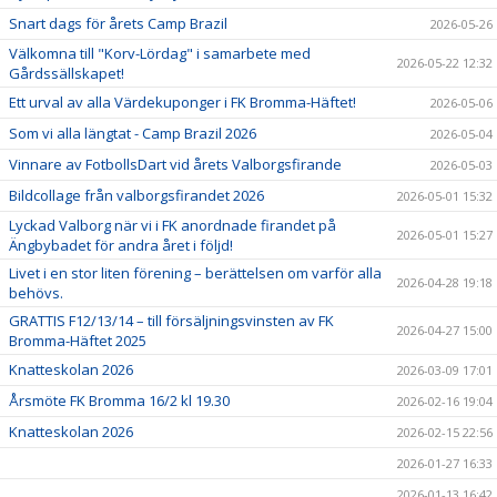
Snart dags för årets Camp Brazil
2026-05-26
Välkomna till "Korv-Lördag" i samarbete med
2026-05-22 12:32
Gårdssällskapet!
Ett urval av alla Värdekuponger i FK Bromma-Häftet!
2026-05-06
Som vi alla längtat - Camp Brazil 2026
2026-05-04
Vinnare av FotbollsDart vid årets Valborgsfirande
2026-05-03
Bildcollage från valborgsfirandet 2026
2026-05-01 15:32
Lyckad Valborg när vi i FK anordnade firandet på
2026-05-01 15:27
Ängbybadet för andra året i följd!
Livet i en stor liten förening – berättelsen om varför alla
2026-04-28 19:18
behövs.
GRATTIS F12/13/14 – till försäljningsvinsten av FK
2026-04-27 15:00
Bromma-Häftet 2025
Knatteskolan 2026
2026-03-09 17:01
Årsmöte FK Bromma 16/2 kl 19.30
2026-02-16 19:04
Knatteskolan 2026
2026-02-15 22:56
2026-01-27 16:33
2026-01-13 16:42