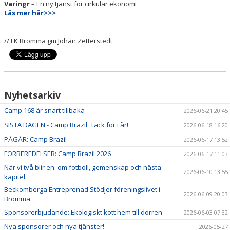
Varingr
– En ny tjänst för cirkulär ekonomi
Läs mer här>>>
// FK Bromma gm Johan Zetterstedt
Nyhetsarkiv
Camp 168 är snart tillbaka
2026-06-21 20:45
SISTA DAGEN - Camp Brazil. Tack för i år!
2026-06-18 16:20
PÅGÅR: Camp Brazil
2026-06-17 13:52
FÖRBEREDELSER: Camp Brazil 2026
2026-06-17 11:03
När vi två blir en: om fotboll, gemenskap och nästa
2026-06-10 13:55
kapitel
Beckomberga Entreprenad Stödjer föreningslivet i
2026-06-09 20:03
Bromma
Sponsorerbjudande: Ekologiskt kött hem till dörren
2026-06-03 07:32
Nya sponsorer och nya tjänster!
2026-05-27