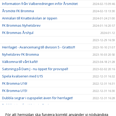
Information från Valberedningen inför Årsmötet
2024-02-15 09:46
Årsmöte FK Bromma
2024-02-13 13:30
Anmälan till Knatteskolan är öppen
2024-01-24 21:00
FK Brommas Nyhetsbrev
2024-01-16 20:57
FK Brommas Årshjul
2024-01-12
2023-12-29 16:59
Herrlaget - Avancemang till division 5 - Grattis!!!
2023-10-10 21:07
Nyhetsbrev FK Bromma
2023-10-03 20:50
Välkomna till vårt kafé!
2023-04-18 21:28
Satsning på Dam J - nu öppet för provspel!
2023-02-02 20:16
Spela kvalserien med U15
2022-12-31 16:32
FK Bromma U16!
2022-12-31 16:31
FK Bromma U15!
2022-12-31 16:30
Dubbla segrar i cupspelet även för herrlaget!
2022-12-31 16:28
Dubbla triumfer i Victoria Cup!
2022-12-31 16:26
U19 spelar regionalt 2023!
2022-12-31 16:25
För att hemsidan ska fungera korrekt använder vi nödvändiga