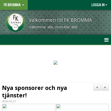
FK BROMMA
LOGGA IN
Välkommen till FK BROMMA
Välkomnar alla, utvecklar alla!
START
OM KLUBBEN
MATCHER
KALENDER
Nya sponsorer och nya
<
>
tjänster!
CAFÉ & GRILL
2026-05-27
MATERIAL