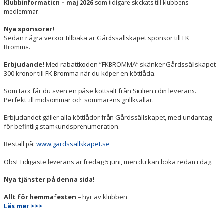
Klubbinformation – maj 2026
som tidigare skickats till klubbens
medlemmar.
Nya sponsorer!
Sedan några veckor tillbaka är Gårdssällskapet sponsor till FK
Bromma.
Erbjudande!
Med rabattkoden ”FKBROMMA” skänker Gårdssällskapet
300 kronor till FK Bromma när du köper en köttlåda.
Som tack får du även en påse köttsalt från Sicilien i din leverans.
Perfekt till midsommar och sommarens grillkvällar.
Erbjudandet gäller alla köttlådor från Gårdssällskapet, med undantag
för befintlig stamkundsprenumeration.
Beställ på:
www.gardssallskapet.se
Obs! Tidigaste leverans är fredag 5 juni, men du kan boka redan i dag.
Nya tjänster på denna sida!
Allt för hemmafesten
– hyr av klubben
Läs mer >>>