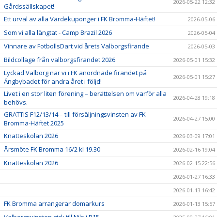
2026-05-22 12:32
Gårdssällskapet!
Ett urval av alla Värdekuponger i FK Bromma-Häftet!
2026-05-06
Som vi alla längtat - Camp Brazil 2026
2026-05-04
Vinnare av FotbollsDart vid årets Valborgsfirande
2026-05-03
Bildcollage från valborgsfirandet 2026
2026-05-01 15:32
Lyckad Valborg när vi i FK anordnade firandet på
2026-05-01 15:27
Ängbybadet för andra året i följd!
Livet i en stor liten förening – berättelsen om varför alla
2026-04-28 19:18
behövs.
GRATTIS F12/13/14 – till försäljningsvinsten av FK
2026-04-27 15:00
Bromma-Häftet 2025
Knatteskolan 2026
2026-03-09 17:01
Årsmöte FK Bromma 16/2 kl 19.30
2026-02-16 19:04
Knatteskolan 2026
2026-02-15 22:56
2026-01-27 16:33
2026-01-13 16:42
FK Bromma arrangerar domarkurs
2026-01-13 15:57