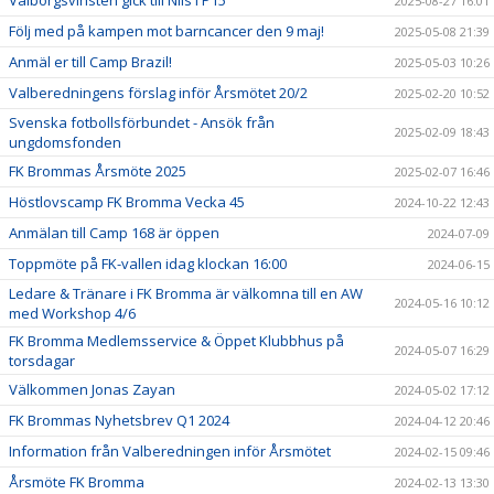
Valborgsvinsten gick till Nils i P15
2025-08-27 16:01
Följ med på kampen mot barncancer den 9 maj!
2025-05-08 21:39
Anmäl er till Camp Brazil!
2025-05-03 10:26
Valberedningens förslag inför Årsmötet 20/2
2025-02-20 10:52
Svenska fotbollsförbundet - Ansök från
2025-02-09 18:43
ungdomsfonden
FK Brommas Årsmöte 2025
2025-02-07 16:46
Höstlovscamp FK Bromma Vecka 45
2024-10-22 12:43
Anmälan till Camp 168 är öppen
2024-07-09
Toppmöte på FK-vallen idag klockan 16:00
2024-06-15
Ledare & Tränare i FK Bromma är välkomna till en AW
2024-05-16 10:12
med Workshop 4/6
FK Bromma Medlemsservice & Öppet Klubbhus på
2024-05-07 16:29
torsdagar
Välkommen Jonas Zayan
2024-05-02 17:12
FK Brommas Nyhetsbrev Q1 2024
2024-04-12 20:46
Information från Valberedningen inför Årsmötet
2024-02-15 09:46
Årsmöte FK Bromma
2024-02-13 13:30