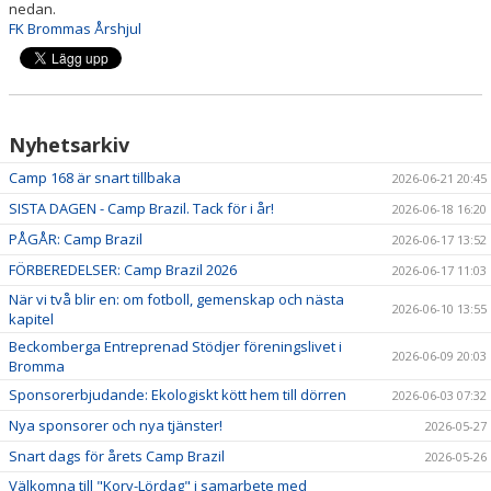
nedan.
NYHETSARKIV
FK Brommas Årshjul
SAMARBETE & SPONSRING
MEDLEMSINFO
Nyhetsarkiv
Camp 168 är snart tillbaka
2026-06-21 20:45
SISTA DAGEN - Camp Brazil. Tack för i år!
2026-06-18 16:20
PÅGÅR: Camp Brazil
2026-06-17 13:52
FÖRBEREDELSER: Camp Brazil 2026
2026-06-17 11:03
När vi två blir en: om fotboll, gemenskap och nästa
2026-06-10 13:55
kapitel
Beckomberga Entreprenad Stödjer föreningslivet i
2026-06-09 20:03
Bromma
Sponsorerbjudande: Ekologiskt kött hem till dörren
2026-06-03 07:32
Nya sponsorer och nya tjänster!
2026-05-27
Snart dags för årets Camp Brazil
2026-05-26
Välkomna till "Korv-Lördag" i samarbete med