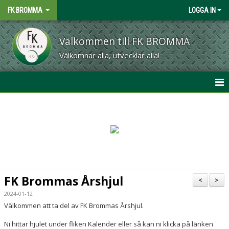
FK BROMMA
LOGGA IN
Välkommen till FK BROMMA
Välkomnar alla, utvecklar alla!
START
OM KLUBBEN
MATCHER
KALENDER
FK Brommas Årshjul
<
>
CAFÉ & GRILL
2024-01-12
Välkommen att ta del av FK Brommas Årshjul.
MATERIAL
Ni hittar hjulet under fliken Kalender eller så kan ni klicka på länken