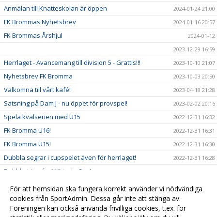
Anmälan till Knatteskolan är öppen
2024-01-24 21:00
FK Brommas Nyhetsbrev
2024-01-16 20:57
FK Brommas Årshjul
2024-01-12
2023-12-29 16:59
Herrlaget - Avancemang till division 5 - Grattis!!!
2023-10-10 21:07
Nyhetsbrev FK Bromma
2023-10-03 20:50
Välkomna till vårt kafé!
2023-04-18 21:28
Satsning på Dam J - nu öppet för provspel!
2023-02-02 20:16
Spela kvalserien med U15
2022-12-31 16:32
FK Bromma U16!
2022-12-31 16:31
FK Bromma U15!
2022-12-31 16:30
Dubbla segrar i cupspelet även för herrlaget!
2022-12-31 16:28
Dubbla triumfer i Victoria Cup!
2022-12-31 16:26
U19 spelar regionalt 2023!
2022-12-31 16:25
För att hemsidan ska fungera korrekt använder vi nödvändiga
P06 Vinner sin serie!
cookies från SportAdmin. Dessa går inte att stänga av.
2022-12-31 16:24
Föreningen kan också använda frivilliga cookies, t.ex. för
Succé för Camp 168!
2022-12-31 16:22