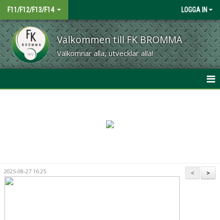
F11/F12/F13/F14
LOGGA IN
Välkommen till FK BROMMA
Välkomnar alla, utvecklar alla!
HEM
NYHETER
KALENDER
MATCHER
2025-08-27 16:25
<
>
TRUPPEN
BILDGALLERI