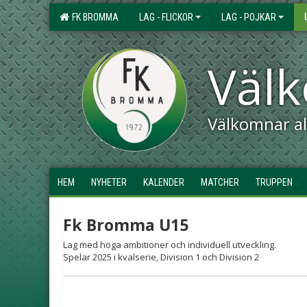
FK BROMMA
LAG - FLICKOR
LAG - POJKAR
Väl
Välkomnar all
HEM
NYHETER
KALENDER
MATCHER
TRUPPEN
Fk Bromma U15
Lag med höga ambitioner och individuell utveckling.
Spelar 2025 i kvalserie, Division 1 och Division 2