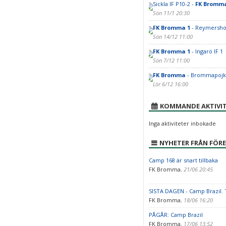
Sickla IF P10-2 -
FK Bromma
Sön 11/1 20:30
FK Bromma 1
- Reymersho
Sön 14/12 11:00
FK Bromma 1
- Ingarö IF 1
Sön 7/12 11:00
FK Bromma
- Brommapojka
Lör 6/12 16:00
KOMMANDE AKTIVIT
Inga aktiviteter inbokade
NYHETER FRÅN FÖR
Camp 168 är snart tillbaka
FK Bromma
,
21/06 20:45
SISTA DAGEN - Camp Brazil. T
FK Bromma
,
18/06 16:20
PÅGÅR: Camp Brazil
FK Bromma
,
17/06 13:52