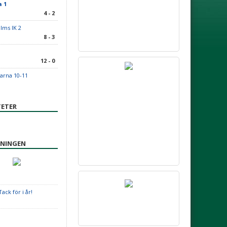
 1
4 - 2
lms IK 2
8 - 3
12 - 0
rna 10-11
ETER
ENINGEN
ack för i år!