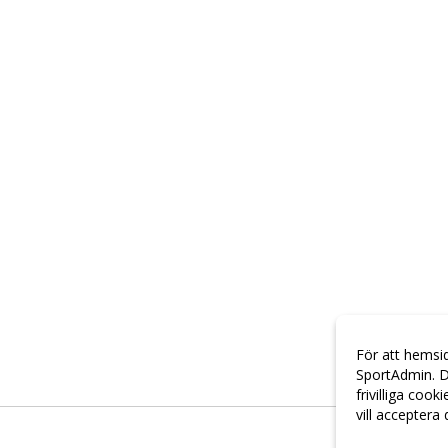
För att hemsi
SportAdmin. D
frivilliga cook
vill acceptera