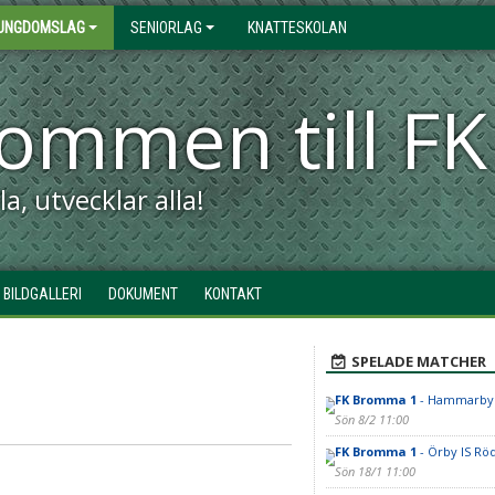
UNGDOMSLAG
SENIORLAG
KNATTESKOLAN
kommen till 
a, utvecklar alla!
BILDGALLERI
DOKUMENT
KONTAKT
SPELADE MATCHER
FK Bromma 1
- Hammarby I
Sön 8/2 11:00
FK Bromma 1
- Örby IS Rö
Sön 18/1 11:00