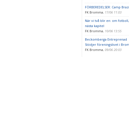
FÖRBEREDELSER: Camp Brazi
FK Bromma
,
17/06 11:03
När vi två blir en: om fotbo
nästa kapitel
FK Bromma
,
10/06 13:55
Beckomberga Entreprenad
Stödjer föreningslivet i Br
FK Bromma
,
09/06 20:03