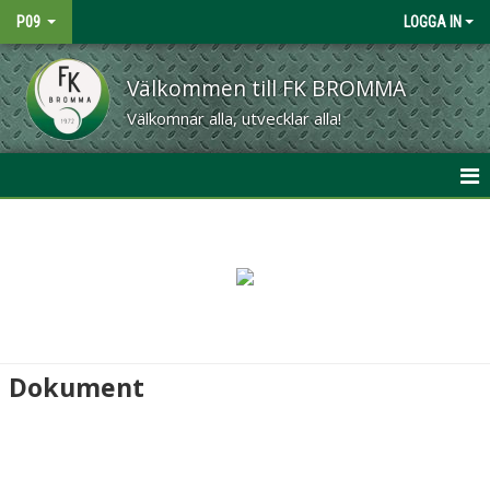
P09
LOGGA IN
Välkommen till FK BROMMA
Välkomnar alla, utvecklar alla!
HEM
NYHETER
KALENDER
MATCHER
Dokument
TRUPPEN
BILDGALLERI