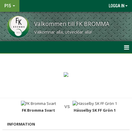
P15
LOGGA IN
Välkommen till FK BROMMA
Välkomnar alla, utvecklar alla!
HEM
NYHETER
KALENDER
MATCHER
vs
TRUPPEN
FK Bromma Svart
Hässelby SK FF Grön 1
BILDGALLERI
INFORMATION