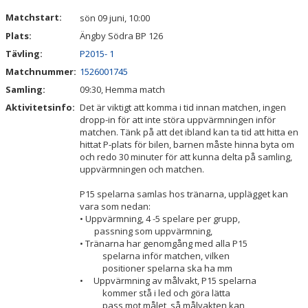
DOKUMENT
Matchstart:
sön 09 juni, 10:00
Plats:
Ängby Södra BP 126
KONTAKT
Tävling:
P2015- 1
Matchnummer:
1526001745
Samling:
09:30, Hemma match
Aktivitetsinfo:
Det är viktigt att komma i tid innan matchen, ingen
dropp-in för att inte störa uppvärmningen inför
matchen. Tänk på att det ibland kan ta tid att hitta en
hittat P-plats för bilen, barnen måste hinna byta om
och redo 30 minuter för att kunna delta på samling,
uppvärmningen och matchen.
P15 spelarna samlas hos tränarna, upplägget kan
vara som nedan:
• Uppvärmning, 4 -5 spelare per grupp,
passning som uppvärmning,
• Tränarna har genomgång med alla P15
spelarna inför matchen, vilken
positioner spelarna ska ha mm
• Uppvärmning av målvakt, P15 spelarna
kommer stå i led och göra lätta
pass mot målet, så målvakten kan