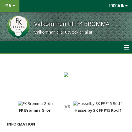
P15
LOGGA IN
Välkommen till FK BROMMA
Välkomnar alla, utvecklar alla!
HEM
NYHETER
KALENDER
MATCHER
vs
TRUPPEN
FK Bromma Grön
Hässelby SK FF P15 Röd 1
BILDGALLERI
INFORMATION