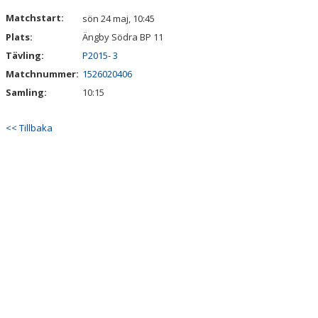
DOKUMENT
Matchstart:
sön 24 maj, 10:45
Plats:
Ängby Södra BP 11
KONTAKT
Tävling:
P2015- 3
Matchnummer:
1526020406
Samling:
10:15
<< Tillbaka