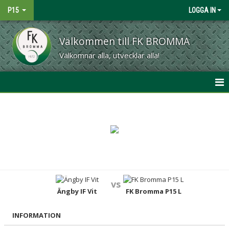
P15
LOGGA IN
Välkommen till FK BROMMA
Välkomnar alla, utvecklar alla!
HEM
NYHETER
KALENDER
MATCHER
vs
TRUPPEN
Ängby IF Vit
FK Bromma P15 L
BILDGALLERI
INFORMATION