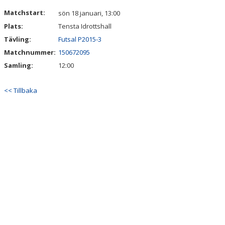
DOKUMENT
Matchstart:
sön 18 januari, 13:00
Plats:
Tensta Idrottshall
KONTAKT
Tävling:
Futsal P2015-3
Matchnummer:
150672095
Samling:
12:00
<< Tillbaka