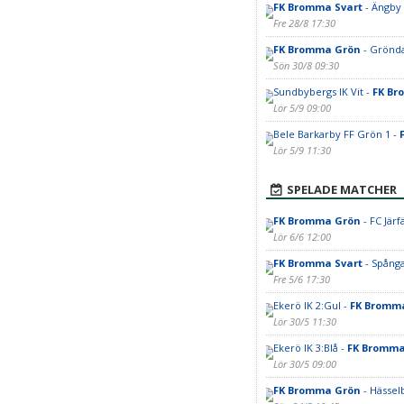
FK Bromma Svart
- Ängby 
Fre 28/8 17:30
FK Bromma Grön
- Grönda
Sön 30/8 09:30
Sundbybergs IK Vit -
FK Br
Lör 5/9 09:00
Bele Barkarby FF Grön 1 -
Lör 5/9 11:30
SPELADE MATCHER
FK Bromma Grön
- FC Järfä
Lör 6/6 12:00
FK Bromma Svart
- Spånga
Fre 5/6 17:30
Ekerö IK 2:Gul -
FK Bromm
Lör 30/5 11:30
Ekerö IK 3:Blå -
FK Bromma
Lör 30/5 09:00
FK Bromma Grön
- Hässel