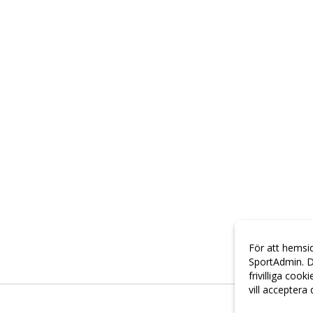
För att hemsi
SportAdmin. D
frivilliga cook
vill acceptera