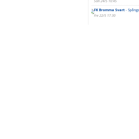
Sön 24/5 10:45
FK Bromma Svart
- Spånga
Fre 22/5 17:30