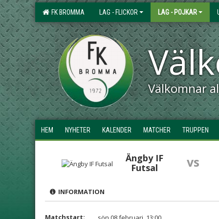
FK BROMMA
LAG - FLICKOR
LAG - POJKAR
Väl
Välkomnar all
HEM
NYHETER
KALENDER
MATCHER
TRUPPEN
Ängby IF
vs
Futsal
INFORMATION
Matchstart:
sön 08 februari, 13:00