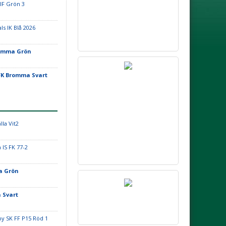
IF Grön 3
ls IK Blå 2026
omma Grön
FK Bromma Svart
lla Vit2
 IS FK 77-2
a Grön
 Svart
by SK FF P15 Röd 1