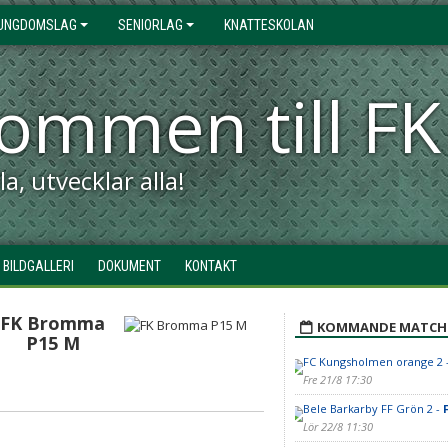
UNGDOMSLAG
SENIORLAG
KNATTESKOLAN
kommen till 
a, utvecklar alla!
BILDGALLERI
DOKUMENT
KONTAKT
FK Bromma
KOMMANDE MATCH
P15 M
FC Kungsholmen orange 2 
Fre 21/8 17:30
Bele Barkarby FF Grön 2 -
Lör 22/8 11:30