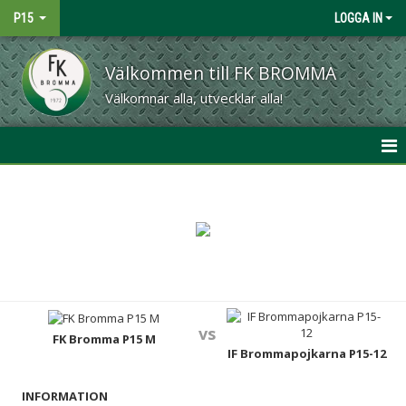
P15
LOGGA IN
Välkommen till FK BROMMA
Välkomnar alla, utvecklar alla!
HEM
NYHETER
KALENDER
MATCHER
vs
TRUPPEN
FK Bromma P15 M
IF Brommapojkarna P15-12
BILDGALLERI
INFORMATION