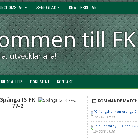
UNGDOMSLAG
SENIORLAG
KNATTESKOLAN
kommen till 
a, utvecklar alla!
BILDGALLERI
DOKUMENT
KONTAKT
Spånga IS FK
KOMMANDE MATCH
77-2
FC Kungsholmen orange 2 
Fre 21/8 17:30
Bele Barkarby FF Grön 2 -
Lör 22/8 11:30