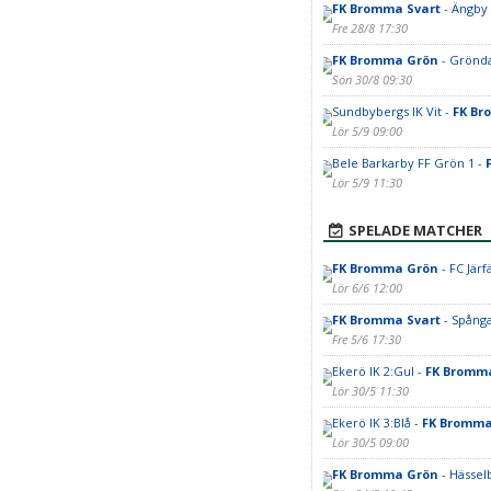
FK Bromma Svart
- Ängby 
Fre 28/8 17:30
FK Bromma Grön
- Grönda
Sön 30/8 09:30
Sundbybergs IK Vit -
FK Br
Lör 5/9 09:00
Bele Barkarby FF Grön 1 -
Lör 5/9 11:30
SPELADE MATCHER
FK Bromma Grön
- FC Järfä
Lör 6/6 12:00
FK Bromma Svart
- Spånga
Fre 5/6 17:30
Ekerö IK 2:Gul -
FK Bromm
Lör 30/5 11:30
Ekerö IK 3:Blå -
FK Bromma
Lör 30/5 09:00
FK Bromma Grön
- Hässel