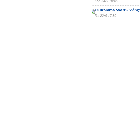
Sön 24/5 10:45
FK Bromma Svart
- Spånga
Fre 22/5 17:30