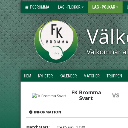
FK BROMMA
LAG - FLICKOR
LAG - POJKAR
Väl
Välkomnar all
HEM
NYHETER
KALENDER
MATCHER
TRUPPEN
FK Bromma
vs
Svart
INFORMATION
Matchstart:
fre 05 juni, 17:30