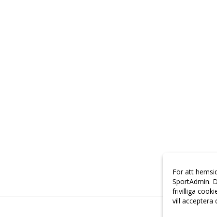
För att hemsi
SportAdmin. D
frivilliga cook
vill acceptera