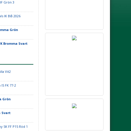
IF Grön 3
ls IK Blå 2026
omma Grön
FK Bromma Svart
lla Vit2
 IS FK 77-2
a Grön
 Svart
by SK FF P15 Röd 1