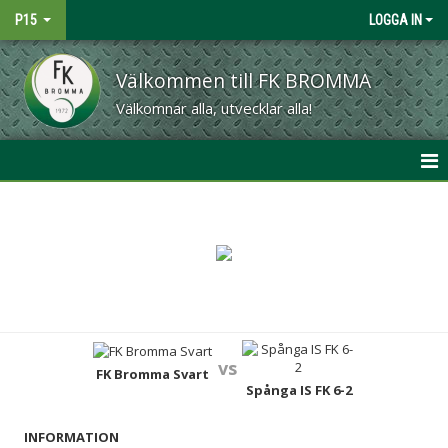
P15
LOGGA IN
Välkommen till FK BROMMA
Välkomnar alla, utvecklar alla!
HEM
NYHETER
KALENDER
MATCHER
vs
TRUPPEN
FK Bromma Svart
Spånga IS FK 6-2
BILDGALLERI
INFORMATION