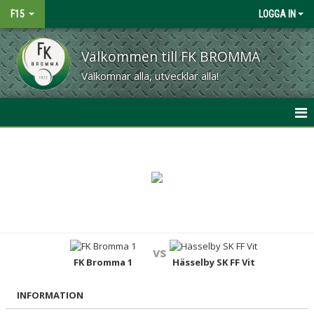
F15
LOGGA IN
Välkommen till FK BROMMA
Välkomnar alla, utvecklar alla!
HEM
NYHETER
KALENDER
MATCHER
vs
TRUPPEN
FK Bromma 1
Hässelby SK FF Vit
BILDGALLERI
INFORMATION