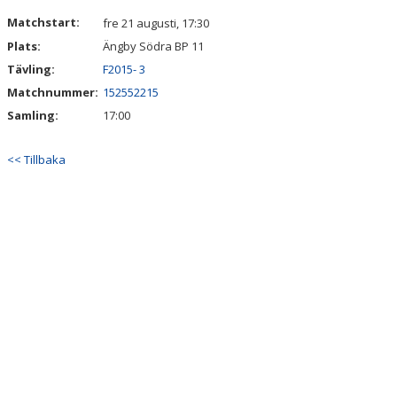
DOKUMENT
Matchstart:
fre 21 augusti, 17:30
Plats:
Ängby Södra BP 11
KONTAKT
Tävling:
F2015- 3
Matchnummer:
152552215
Samling:
17:00
<< Tillbaka