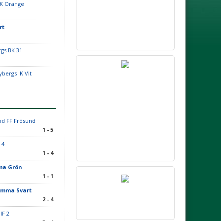
IK Orange
rt
rgs BK 31
bergs IK Vit
nd FF Frösund
1 - 5
 4
1 - 4
ma Grön
1 - 1
omma Svart
2 - 4
IF 2