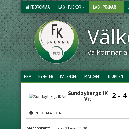
FK BROMMA
LAG - FLICKOR
LAG - POJKAR
Väl
Välkomnar all
HEM
NYHETER
KALENDER
MATCHER
TRUPPEN
Sundbybergs IK
2 - 4
Vit
INFORMATION
Matchstart:
sön 31 maj, 11:30