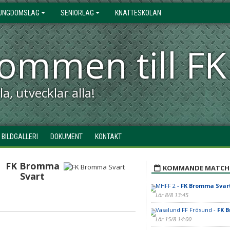
UNGDOMSLAG
SENIORLAG
KNATTESKOLAN
kommen till 
a, utvecklar alla!
BILDGALLERI
DOKUMENT
KONTAKT
FK Bromma
KOMMANDE MATCH
Svart
MHFF 2 -
FK Bromma Svar
Lör 8/8 13:45
Vasalund FF Frösund -
FK 
Lör 15/8 14:00