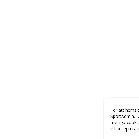
För att hemsi
SportAdmin. D
frivilliga cook
vill acceptera