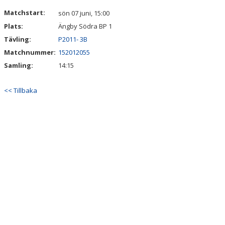
DOKUMENT
Matchstart:
sön 07 juni, 15:00
Plats:
Ängby Södra BP 1
KONTAKT
Tävling:
P2011- 3B
Matchnummer:
152012055
Samling:
14:15
<< Tillbaka