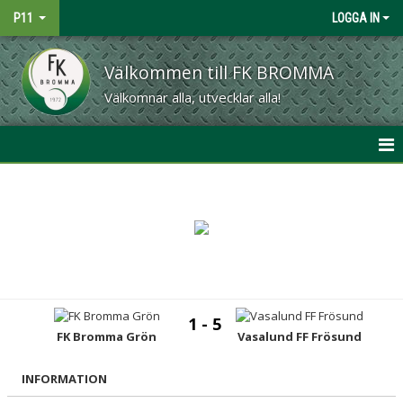
P11
LOGGA IN
Välkommen till FK BROMMA
Välkomnar alla, utvecklar alla!
HEM
NYHETER
KALENDER
MATCHER
1 - 5
TRUPPEN
FK Bromma Grön
Vasalund FF Frösund
BILDGALLERI
INFORMATION