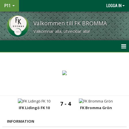
P11
LOGGA IN
Välkommen till FK BROMMA
Välkomnar alla, utvecklar alla!
HEM
NYHETER
KALENDER
MATCHER
7 - 4
TRUPPEN
IFK Lidingö FK 10
FK Bromma Grön
BILDGALLERI
INFORMATION