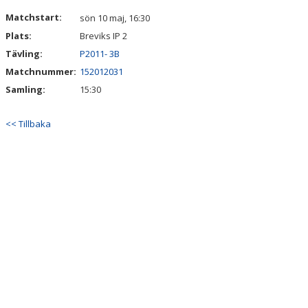
DOKUMENT
Matchstart:
sön 10 maj, 16:30
Plats:
Breviks IP 2
KONTAKT
Tävling:
P2011- 3B
Matchnummer:
152012031
Samling:
15:30
<< Tillbaka