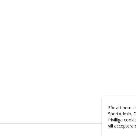
För att hemsi
SportAdmin. D
frivilliga cook
vill acceptera