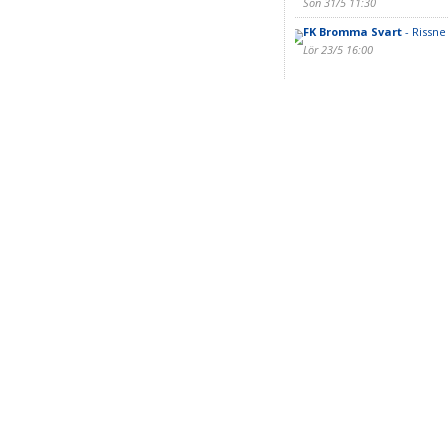
Sön 31/5 11:30
FK Bromma Svart
- Rissne 
Lör 23/5 16:00