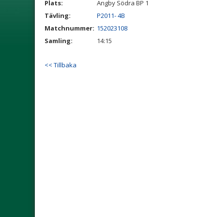
Plats:
Ängby Södra BP 1
Tävling:
P2011- 4B
Matchnummer:
152023108
Samling:
14:15
<< Tillbaka