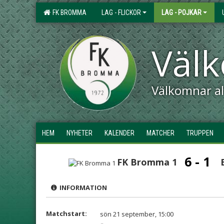
FK BROMMA
LAG - FLICKOR
LAG - POJKAR
Väl
Välkomnar all
HEM
NYHETER
KALENDER
MATCHER
TRUPPEN
6 - 1
FK Bromma 1
INFORMATION
Matchstart:
sön 21 september, 15:00