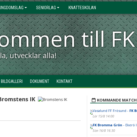
UNGDOMSLAG
SENIORLAG
KNATTESKOLAN
kommen till 
a, utvecklar alla!
BILDGALLERI
DOKUMENT
KONTAKT
Bromstens IK
KOMMANDE MATCH
Vasalund FF Frösund -
FK 
Lör 15/8 14:00
FK Bromma Grön
- Ekerö 
Sön 16/8 16:30