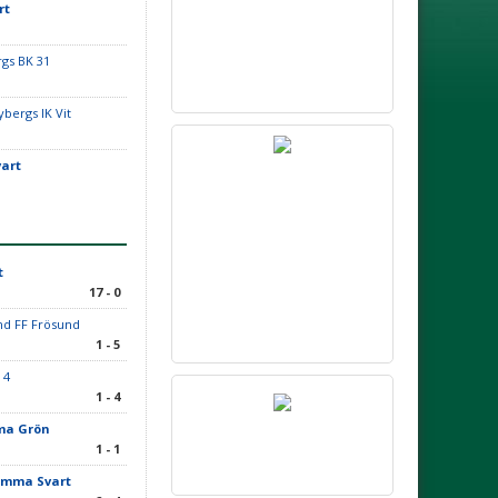
rt
rgs BK 31
bergs IK Vit
art
t
17 - 0
nd FF Frösund
1 - 5
 4
1 - 4
ma Grön
1 - 1
omma Svart